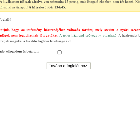
A kiválasztott időszak zárolva van számodra 15 percig, más látogató eközben nem fér hozzá. Ké
töltsd ki az űrlapot!
A hátralévő idő:
134:45
.
oglaló!
tatjuk, hogy az intézmény házirendjében változás történt, mely szerint a nyári szezo
endégek nem fogadhatnak látogatókat.
A teljes házirend szövege itt olvasható.
A házirendet 
izárják magukat a további foglalás lehetősége alól.
ndet elfogadom és betartom: