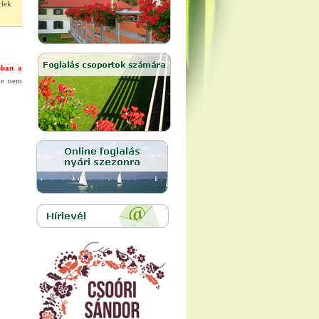
rlek
nban a
be nem