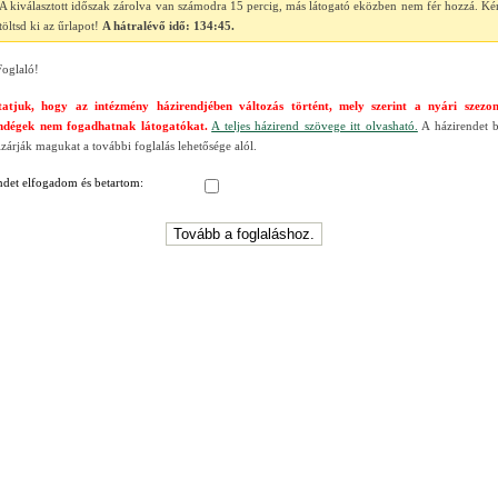
A kiválasztott időszak zárolva van számodra 15 percig, más látogató eközben nem fér hozzá. Ké
töltsd ki az űrlapot!
A hátralévő idő:
134:45
.
oglaló!
tatjuk, hogy az intézmény házirendjében változás történt, mely szerint a nyári szezo
endégek nem fogadhatnak látogatókat.
A teljes házirend szövege itt olvasható.
A házirendet 
izárják magukat a további foglalás lehetősége alól.
ndet elfogadom és betartom: