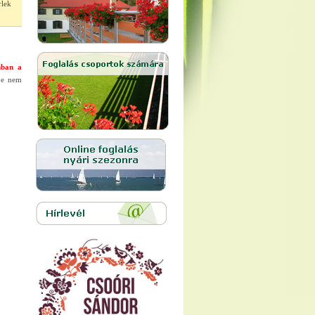
rlek
nban a
be nem